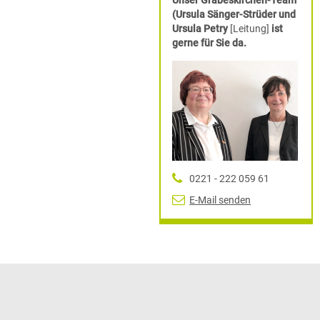
Unser Grabeskirchen-Team
(Ursula Sänger-Strüder und
Ursula Petry
[Leitung]
ist
gerne für Sie da.
0221 - 222 059 61
E-Mail senden