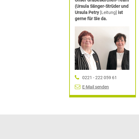
Unser Grabeskirchen-Team
(Ursula Sänger-Strüder und
Ursula Petry
[Leitung]
ist
gerne für Sie da.
0221 - 222 059 61
E-Mail senden