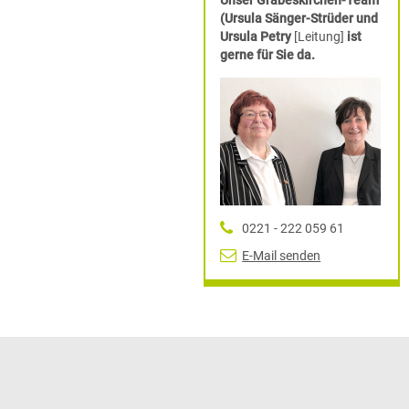
Unser Grabeskirchen-Team
(Ursula Sänger-Strüder und
Ursula Petry
[Leitung]
ist
gerne für Sie da.
0221 - 222 059 61
E-Mail senden